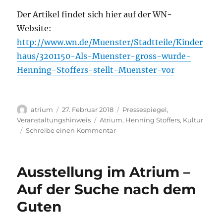
Der Artikel findet sich hier auf der WN-
Website:
http://www.wn.de/Muenster/Stadtteile/Kinder
haus/3201150-Als-Muenster-gross-wurde-
Henning-Stoffers-stellt-Muenster-vor
Autor
Veröffentlicht
Kategorien
atrium
27. Februar 2018
Pressespiegel
,
am
Schlagwörter
Veranstaltungshinweis
Atrium
,
Henning Stoffers
,
Kultur
zu
Schreibe einen Kommentar
WN:
„Als
Münster
Ausstellung im Atrium –
groß
wurde“
Auf der Suche nach dem
–
Guten
Henning
Stoffers