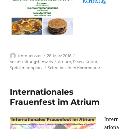
Karfreitag
Autor
Veröffentlicht
Kategorien
tmmuenster
26. März 2018
am
Schlagwörter
Veranstaltungshinweis
Atrium
,
Essen
,
Kultur
,
zu
Sprickmannplatz
Schreibe einen Kommentar
Leckeres
münsterländis
Karfreitagsess
Internationales
ab
12.30
Frauenfest im Atrium
Uhr
Intern
ationa