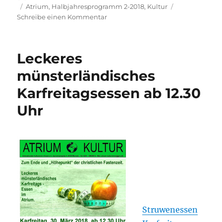
am
Schlagwörter
Atrium
,
Halbjahresprogramm 2-2018
,
Kultur
zu
Schreibe einen Kommentar
Programm
2.
Halbjahr
Leckeres
2018
münsterländisches
Karfreitagsessen ab 12.30
Uhr
Struwenessen