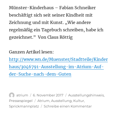
stellt
Münster
Münster-Kinderhaus – Fabian Schneiker
vor
beschäftigt sich seit seiner Kindheit mit
Zeichnung und mit Kunst. „Wie andere
regelmäßig ein Tagebuch schreiben, habe ich
gezeichnet.”
Von Claus Röttig
Ganzen Artikel lesen:
http://www.wn.de/Muenster/Stadtteile/Kinder
haus/3046791-Ausstellung-im-Atrium-Auf-
der-Suche-nach-dem-Guten
Autor
Veröffentlicht
Kategorien
atrium
6. November 2017
Ausstellungshinweis
,
am
Schlagwörter
Pressespiegel
Atrium
,
Ausstellung
,
Kultur
,
zu
Sprickmannplatz
Schreibe einen Kommentar
Ausstellung
im