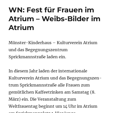
Atrium
WN: Fest für Frauen im
–
Auf
Atrium – Weibs-Bilder im
der
Atrium
Suche
nach
dem
Guten
Münster-Kinderhaus – Kulturverein Atrium
und das Begegnungszen­trum
Sprickmannstraße laden ein.
In diesem Jahr laden der internationale
Kulturverein Atrium und das Begegnungszen­
trum Sprickmannstraße alle Frauen zum
gemütlichen Kaffeetrinken am Samstag (8.
März) ein. Die Veranstaltung zum
Weltfrauentag beginnt um 14 Uhr im Atrium