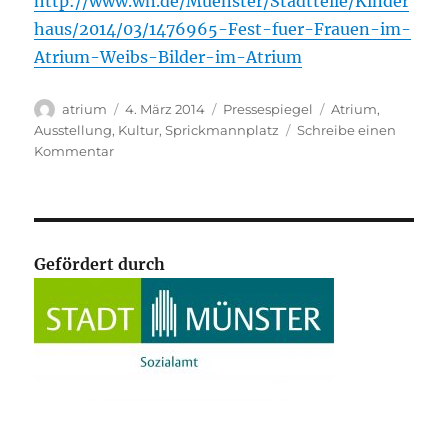
http://www.wn.de/Muenster/Stadtteile/Kinder
haus/2014/03/1476965-Fest-fuer-Frauen-im-
Atrium-Weibs-Bilder-im-Atrium
Autor
Veröffentlicht
Kategorien
Schlagwörter
atrium
4. März 2014
Pressespiegel
Atrium
,
am
Ausstellung
,
Kultur
,
Sprickmannplatz
Schreibe einen
zu
Kommentar
WN:
Fest
für
Frauen
im
Gefördert durch
Atrium
–
Weibs-
Bilder
im
Atrium