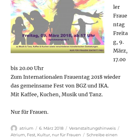
ler
Fraue
ntag
Freita
g, 9.
März,
17.00
bis 20.00 Uhr
Zum Internationalen Frauentag 2018 wieder
das gemeinsame Fest von BGZ und IKA.
Mit Kaffee, Kuchen, Musik und Tanz.
Nur für Frauen.
Autor
Veröffentlicht
Kategorien
Schlagwö
atrium
6. März 2018
Veranstaltungshinweis
am
Atrium
,
Fest
,
Kultur
,
nur für Frauen
Schreibe einen