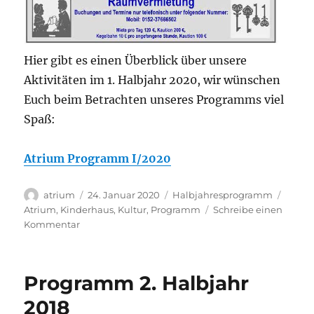
Hier gibt es einen Überblick über unsere
Aktivitäten im 1. Halbjahr 2020, wir wünschen
Euch beim Betrachten unseres Programms viel
Spaß:
Atrium Programm I/2020
Autor
Veröffentlicht
Kategorien
Schla
atrium
24. Januar 2020
Halbjahresprogramm
am
Atrium
,
Kinderhaus
,
Kultur
,
Programm
Schreibe einen
zu
Kommentar
Programm
1.
Halbjahr
Programm 2. Halbjahr
2020
2018